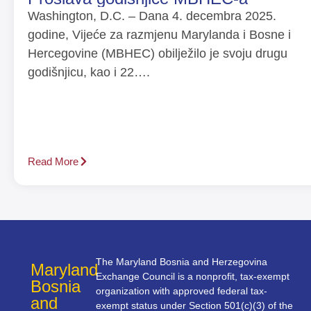
Washington, D.C. – Dana 4. decembra 2025.
godine, Vijeće za razmjenu Marylanda i Bosne i
Hercegovine (MBHEC) obilježilo je svoju drugu
godišnjicu, kao i 22….
Read More
The Maryland Bosnia and Herzegovina
Maryland
Exchange Council is a nonprofit, tax-exempt
Bosnia
organization with approved federal tax-
and
exempt status under Section 501(c)(3) of the