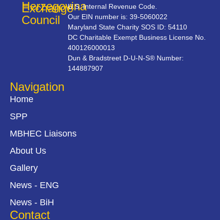
Herzegovina
Exchange
U.S. Internal Revenue Code.
Our EIN number is: 39-5060022
Council
Maryland State Charity SOS ID: 54110
DC Charitable Exempt Business License No.
400126000013
Dun & Bradstreet D-U-N-S® Number:
144887907
Navigation
Home
SPP
MBHEC Liaisons
About Us
Gallery
News - ENG
News - BiH
Contact