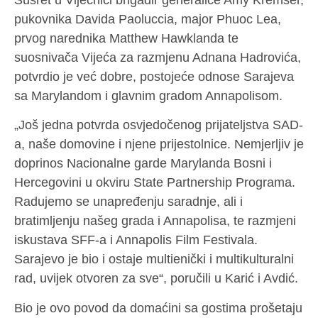
pukovnika Davida Paoluccia, major Phuoc Lea,
prvog narednika Matthew Hawklanda te
suosnivača Vijeća za razmjenu Adnana Hadrovića,
potvrdio je već dobre, postojeće odnose Sarajeva
sa Marylandom i glavnim gradom Annapolisom.
„Još jedna potvrda osvjedočenog prijateljstva SAD-
a, naše domovine i njene prijestolnice. Nemjerljiv je
doprinos Nacionalne garde Marylanda Bosni i
Hercegovini u okviru State Partnership Programa.
Radujemo se unapređenju saradnje, ali i
bratimljenju našeg grada i Annapolisa, te razmjeni
iskustava SFF-a i Annapolis Film Festivala.
Sarajevo je bio i ostaje multienički i multikulturalni
rad, uvijek otvoren za sve“, poručili u Karić i Avdić.
Bio je ovo povod da domaćini sa gostima prošetaju