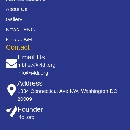
About Us
Gallery
News - ENG
News - BiH
Contact
Email Us
mbhec@i4di.org
info@i4di.org
Address
1834 Connecticut Ave NW, Washington DC
20009
Founder
i4di.org