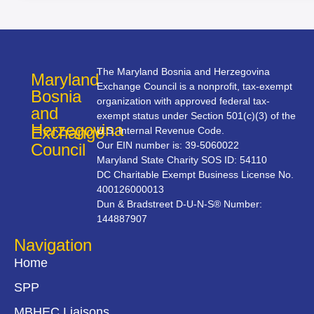
The Maryland Bosnia and Herzegovina
Maryland
Exchange Council is a nonprofit, tax-exempt
Bosnia
organization with approved federal tax-
and
exempt status under Section 501(c)(3) of the
Herzegovina
Exchange
U.S. Internal Revenue Code.
Our EIN number is: 39-5060022
Council
Maryland State Charity SOS ID: 54110
DC Charitable Exempt Business License No.
400126000013
Dun & Bradstreet D-U-N-S® Number:
144887907
Navigation
Home
SPP
MBHEC Liaisons